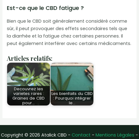
Est-ce que le CBD fatigue ?
Bien que le CBD soit généralement considéré comme
sûr, il peut provoquer des effets secondaires tels que
la diarrhée et la fatigue chez certaines personnes. Il
peut également interférer avec certains médicaments.
Articles relatifs:
Decouvrez les
varietes rares :
Les bienfaits du CBD
Graines de CBD
: Pourquoi intégrer
pour…
le…
Copyright © 2026 Atalick CBD -
Contact
-
Mentions Légales
-